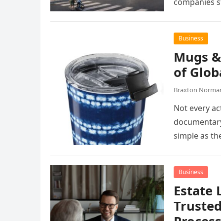
companies st
Business
Mugs &
of Glob
Braxton Norma
Not every ac
documentary,
simple as t
Business
Estate 
Trusted