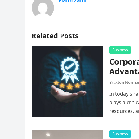
Flann Zahir
Related Posts
Business
Corpora
Advant
Braxton Norma
In today’s r
plays a criti
resources, 
Business