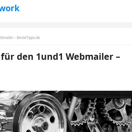
twork
ebmailer – BesteTipps.de
 für den 1und1 Webmailer –