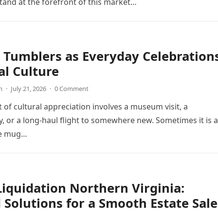
and at the forefront of this market…
 Tumblers as Everyday Celebration
al Culture
n
·
July 21, 2026
·
0 Comment
t of cultural appreciation involves a museum visit, a
 or a long-haul flight to somewhere new. Sometimes it is 
he mug…
Liquidation Northern Virginia:
 Solutions for a Smooth Estate Sale