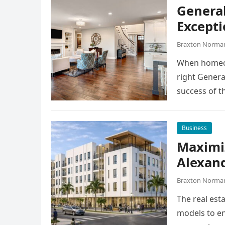
General
Excepti
Braxton Norma
When homeow
right Genera
success of t
Business
Maximiz
Alexan
Braxton Norma
The real esta
models to en