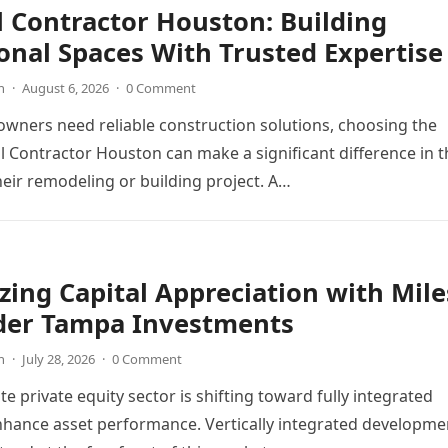
 Contractor Houston: Building
onal Spaces With Trusted Expertise
n
·
August 6, 2026
·
0 Comment
ners need reliable construction solutions, choosing the
l Contractor Houston can make a significant difference in t
heir remodeling or building project. A…
ing Capital Appreciation with Mile
der Tampa Investments
n
·
July 28, 2026
·
0 Comment
te private equity sector is shifting toward fully integrated
hance asset performance. Vertically integrated developme