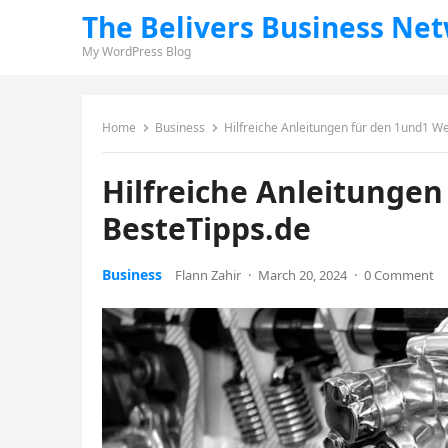
The Belivers Business Ne
My WordPress Blog
Home
Business
Hilfreiche Anleitungen für den 1und1 W
Hilfreiche Anleitungen
BesteTipps.de
Business
Flann Zahir
·
March 20, 2024
·
0 Comment